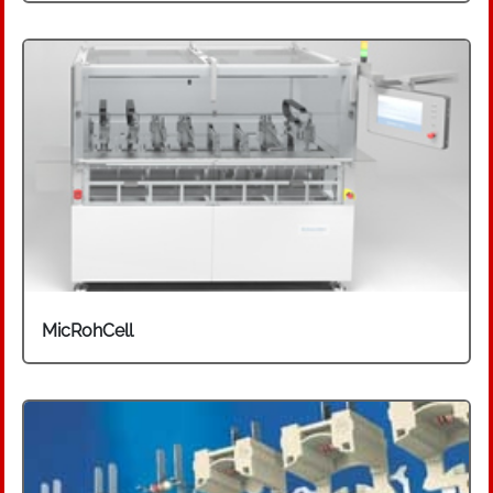
Kunststoff-Umspritztechnologie, die als Station
oder integriert in Stanz-Biege-Montageanlagen
angeboten wird, sowie Chip-Montagesysteme.
Typische Erzeugnisse die auf diesen Anlagen
montiert werden sind z. B. Sensoren,
Kontaktsysteme, Hörgeräte, Mikromotoren,
elektronische Bauelemente, mechanische
Uhrwerke und mikrooptische Systeme.
Hauptanwenderbranchen sind die
Automobilzuliefer- und Elektronikindustrie, die
Medizintechnik, Optik sowie die
Konsumgüterindustrie, für die das
Unternehmen weltweit bereits über 200
MicRohCell
Anlagen realisierte.