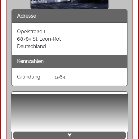
Adresse
Opelstraße 1
68789 St. Leon-Rot
Deutschland
Kennzahlen
Gründung:
1964
Die Rohwedder AG ist einer der international
führenden Anbieter von Produktionsanlagen für
die Montage und die Elektronikfertigung. Das
Unternehmen gliedert sich in die zwei Divisionen
Mechatronics Production Solutions und
Electronics Production Solutions. Die größte
⮟