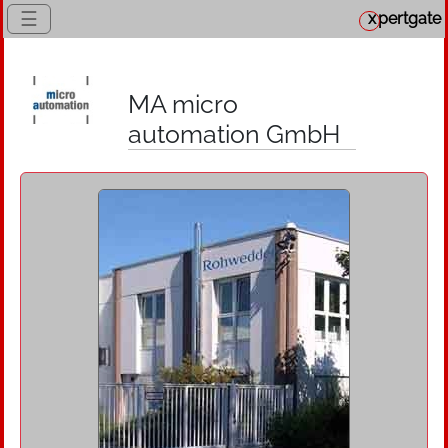
☰
x
pertgate
MA micro
automation GmbH