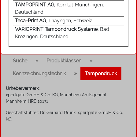
Tampondruckmaschinen erfolgt pneumatisch,
TAMPOPRINT AG
, Korntal-Münchingen,
elektrisch oder mit Kurvenscheiben. Bei
Deutschland
automatischen Tampondrucksystemen können
Teca-Print AG
, Thayngen, Schweiz
z. B. Vorrichtungen zur Tamponreinigung,
VARIOPRINT Tampondruck Systeme
, Bad
Restfarbenabholung und Farbverdünnung
Krozingen, Deutschland
dazukommen.
Funktionsprinzip
»
»
Suche
Produktklassen
Zunächst wird das Klischee, in dem das
»
Kennzeichnungstechnik
Tampondruck
Druckbild als Vertiefung eingelassen ist, mit
Farbe geflutet. Mit einer Rakel wird anschließend
Urhebervermerk:
die Farbe von der Oberfläche des Klischees
xpertgate GmbH & Co. KG, Mannheim Amtsgericht
Mannheim HRB 10131
abgestreift, sodass nur die Farbe in den
Vertiefungen des Druckbildes übrigbleibt. Das
Geschäftsführer: Dr. Gerhard Drunk, xpertgate GmbH & Co.
Farbsystem kann dabei entweder offenliegend
KG;
oder hermetisch abgeschlossen ausgeführt
sein.