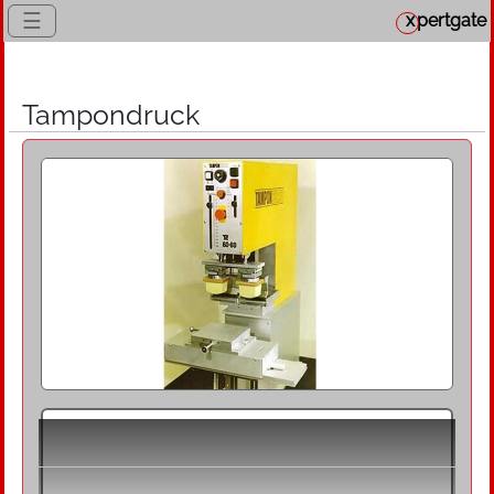
☰
x
pertgate
Tampondruck
Definition
Tampondruck ist ein indirektes