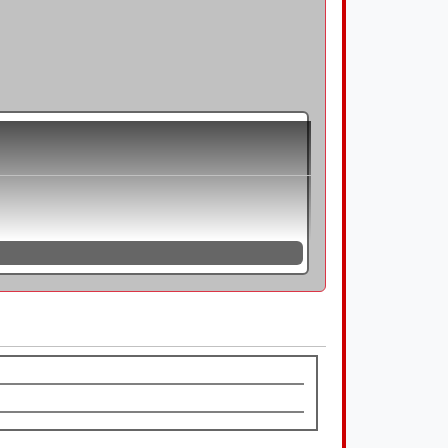
stößels sowie den Rückhub durch
 Kraft direkt auf den Pressenstößel
 die Presszylinder gepresst. Der
amten Pressweg bei relativ geringer
nnen die Pressen mit einer Kraft-Weg-
z. B. Öl gefüllt ist. Der hydraulische