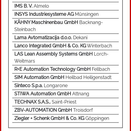
des Leistungsschützes verwendet. Auch
IMS B. V.
Almelo
Überwachungsaufgaben können durch
INSYS Industriesysteme AG
Münsingen
Hilfsschütze übernommen werden. Ein
KÄHNY Maschinenbau GmbH
Backnang-
wichtiger Unterschied zwischen
Steinbach
Leistungsschütz und Relais sind die höheren
Lasten, die bei 500 Watt beginnen und
Lama Avtomatizacija d.o.o.
Dekani
modellabhängig bis zu einigen hundert kW
Lanco Integrated GmbH & Co. KG
Winterbach
ansteigen. Schütze verfügen über zwei
LAS Lean Assembly Systems GmbH
Lorch-
Schaltstellungen (offen, geschlossen) und
Weitmars
werden zum Schalten von Stromkreisen
R+E Automation Technology GmbH
Fellbach
eingesetzt. Entsprechend sind
SIM Automation GmbH
Heilbad Heiligenstadt
Steuerungsanwendungen, beispielsweise von
Sinteco S.p.a.
Longarone
3-Phasen-Motoren, Pumpen, Heiz- und
Klimaanlagen und Gebäudeautomation typisch.
STIWA Automation GmbH
Attnang
TECHNAX S.A.S.,
Saint-Priest
ZBV-AUTOMATION GmbH
Troisdorf
Ziegler + Schenk GmbH & Co. KG
Göppingen