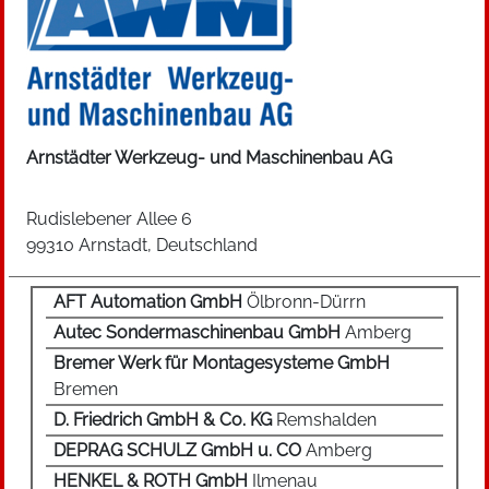
Branchen Verwendung. Elektromagnetische
Schalter bestehen aus einer Spule, dem Anker
und Arbeitskontakten. Funktional erzeugt der
Steuerkreis ein ferromagnetisches Spulen-Feld
und zieht den Anker an. Durch die
Neigungsänderung des Ankers schließen die
Arnstädter Werkzeug- und Maschinenbau AG
Arbeitskontakte und im Arbeitsstromkreis fließt
Strom zu den angeschlossenen Verbrauchern.
Rudislebener Allee 6
Durch die Verstärkerfunktion genügt ein kleiner
99310 Arnstadt, Deutschland
Strom zur Steuerung des Arbeitskreises mit
großem Strom. Spannungs- und Stromspitzen
AFT Automation GmbH
Ölbronn-Dürrn
sind für Relais unkritisch. Relais-Alternativen
Autec Sondermaschinenbau GmbH
Amberg
sind Halbleiter und Halbleiter-Schaltungen.
Bremer Werk für Montagesysteme GmbH
Schütze, auch Schaltschütze genannt, sind
Bremen
elektrisch betätigte Schalter, die in Leistungs-
und Hilfsschütze unterteilt werden können.
D. Friedrich GmbH & Co. KG
Remshalden
Hilfsschütze werden zum Beispiel bei einer
DEPRAG SCHULZ GmbH u. CO
Amberg
Selbsthalteschaltung zum Ein- und Ausschalten
HENKEL & ROTH GmbH
Ilmenau