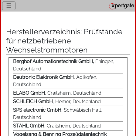
☰
x
pertgate
Herstellerverzeichnis: Prüfstände
für netzbetriebene
Wechselstrommotoren
Berghof Automationstechnik GmbH,
Eningen,
Deutschland
Deutronic Elektronik GmbH
, Adlkofen,
Deutschland
ELABO GmbH
, Crailsheim, Deutschland
SCHLEICH GmbH
, Hemer, Deutschland
SPS electronic GmbH
, Schwäbisch Hall,
Deutschland
STAHL GmbH,
Crailsheim, Deutschland
Vogelsang & Benning Prozeßdatentechnik