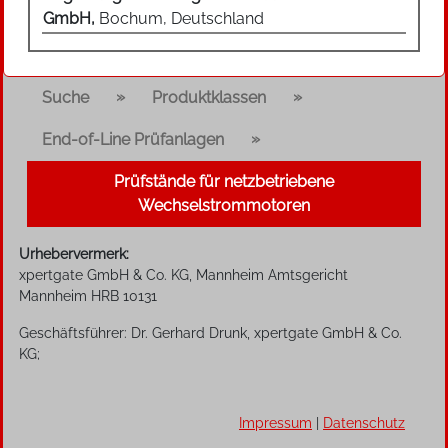
GmbH,
Bochum, Deutschland
»
»
Suche
Produktklassen
»
End-of-Line Prüfanlagen
Prüfstände für netzbetriebene
Wechselstrommotoren
Urhebervermerk:
xpertgate GmbH & Co. KG, Mannheim Amtsgericht
Mannheim HRB 10131
Geschäftsführer: Dr. Gerhard Drunk, xpertgate GmbH & Co.
KG;
Impressum
|
Datenschutz