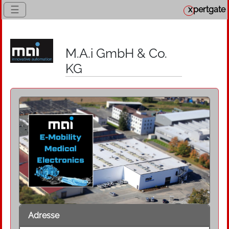
☰
x
pertgate
M.A.i GmbH & Co.
KG
Adresse