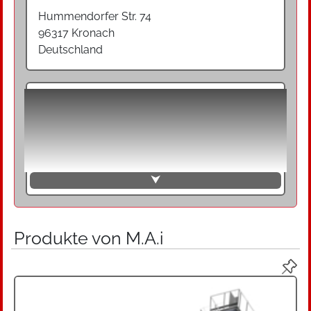
Hummendorfer Str. 74
96317 Kronach
Deutschland
Die M.A.i GmbH & Co. KG mit Sitz in Kronach /
Neuses bietet kundenspezifische
Automationslösungen im Sondermaschinenbau
für alle gängigen Prozesse der Montagetechnik.
Schwerpunkte sind E-Mobility, Electronics und
Medical Technologies.
⮟
Anspruch der Sondermaschinen von M.A.i sind
präzises Arbeiten, kurze Durchlaufzeiten und ein
Produkte von M.A.i
gleichzeitig flexibler Automatisierungsgrad.
Sowohl Beratung und Konzeption, Bau und
Montage sowie Inbetriebnahme ihrer
individuellen Montageanlage gehören zum
Leistungsspektrum von M.A.i.