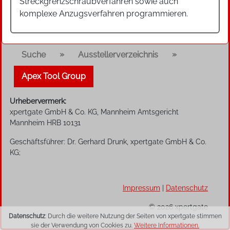
Streckgrenzschraubverfahren sowie auch
komplexe Anzugsverfahren programmieren.
»
»
Suche
Ausstellerverzeichnis
Apex Tool Group
Urhebervermerk:
xpertgate GmbH & Co. KG, Mannheim Amtsgericht
Mannheim HRB 10131
Geschäftsführer: Dr. Gerhard Drunk, xpertgate GmbH & Co.
KG;
Impressum
|
Datenschutz
© 2026 xpertgate
Datenschutz
: Durch die weitere Nutzung der Seiten von xpertgate stimmen
sie der Verwendung von Cookies zu.
Weitere Informationen.