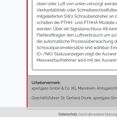
oben oder Luft von unten versorgt werden
Vierkantabtrieb oder Schnellwechselfutte
mitgelieferten SW2 Schraubendreher an 
schalten die PTHH- und PTHHA Modelle a
werden. Über ein Signalanschluss-Kit kan
Fliehkraftregler den Luftverbrauch um 50% 
die automatische Prozessüberwachung de
Schraubparametersätze sind wählbar. Eine
IO-/NIO-Statusanzeigen zeigt die Auswe
Messwertaufnehmer wird mit der Auswertee
Urhebervermerk:
xpertgate GmbH & Co. KG, Mannheim Amtsgerich
Geschäftsführer: Dr. Gerhard Drunk, xpertgate Gm
Datenschutz
: Durch die weitere Nutzun