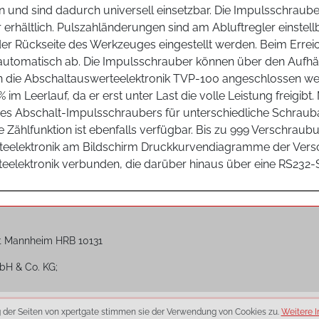
 und sind dadurch universell einsetzbar. Die Impulsschrauber
r erhältlich. Pulszahländerungen sind am Abluftregler einst
der Rückseite des Werkzeuges eingestellt werden. Beim Er
utomatisch ab. Die Impulsschrauber können über den Aufh
n die Abschaltauswerteelektronik TVP-100 angeschlossen werd
im Leerlauf, da er erst unter Last die volle Leistung freigibt
s Abschalt-Impulsschraubers für unterschiedliche Schrau
 Zählfunktion ist ebenfalls verfügbar. Bis zu 999 Verschra
rteelektronik am Bildschirm Druckkurvendiagramme der Vers
lektronik verbunden, die darüber hinaus über eine RS232-Sch
t Mannheim HRB 10131
bH & Co. KG;
g der Seiten von xpertgate stimmen sie der Verwendung von Cookies zu.
Weitere I