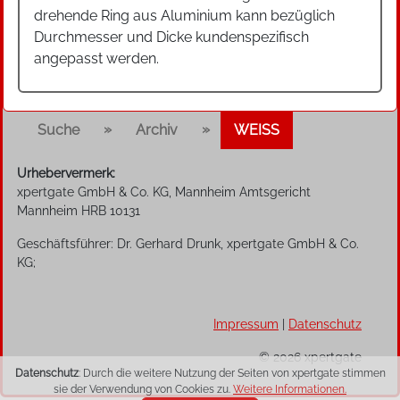
drehende Ring aus Aluminium kann bezüglich
Durchmesser und Dicke kundenspezifisch
angepasst werden.
»
»
Suche
Archiv
WEISS
Urhebervermerk:
xpertgate GmbH & Co. KG, Mannheim Amtsgericht
Mannheim HRB 10131
Geschäftsführer: Dr. Gerhard Drunk, xpertgate GmbH & Co.
KG;
Impressum
|
Datenschutz
© 2026 xpertgate
Datenschutz
: Durch die weitere Nutzung der Seiten von xpertgate stimmen
sie der Verwendung von Cookies zu.
Weitere Informationen.