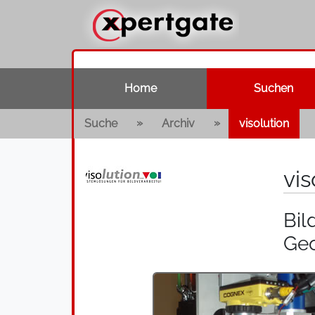
Home
Suchen
»
»
Suche
Archiv
visolution
vi
Bil
Geo