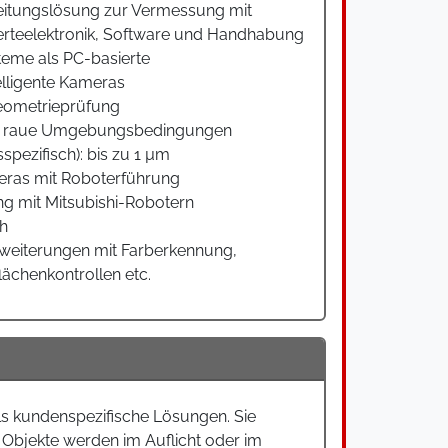
eitungslösung zur Vermessung mit
rteelektronik, Software und Handhabung
eme als PC-basierte
lligente Kameras
eometrieprüfung
ür raue Umgebungsbedingungen
pezifisch): bis zu 1 µm
eras mit Roboterführung
g mit Mitsubishi-Robotern
ch
rweiterungen mit Farberkennung,
lächenkontrollen etc.
ls kundenspezifische Lösungen. Sie
Objekte werden im Auflicht oder im