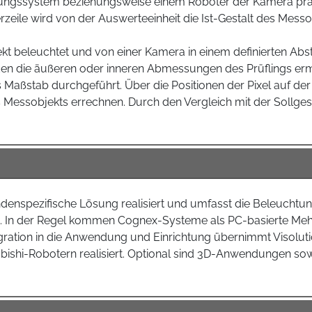
ngssystem beziehungsweise einem Roboter der Kamera präsent
zeile wird von der Auswerteeinheit die Ist-Gestalt des Mess
ekt beleuchtet und von einer Kamera in einem definierten 
n die äußeren oder inneren Abmessungen des Prüflings ermit
s Maßstab durchgeführt. Über die Positionen der Pixel auf de
s Messobjekts errechnen. Durch den Vergleich mit der Sollges
denspezifische Lösung realisiert und umfasst die Beleuchtu
len. In der Regel kommen Cognex-Systeme als PC-basierte M
tegration in die Anwendung und Einrichtung übernimmt Visolu
bishi-Robotern realisiert. Optional sind 3D-Anwendungen sow