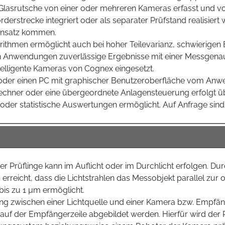
er Glasrutsche von einer oder mehreren Kameras erfasst und 
Förderstrecke integriert oder als separater Prüfstand realis
insatz kommen.
ithmen ermöglicht auch bei hoher Teilevarianz, schwierigen
endungen zuverlässige Ergebnisse mit einer Messgenauigk
lligente Kameras von Cognex eingesetzt.
oder einen PC mit graphischer Benutzeroberfläche vom Anwen
chner oder eine übergeordnete Anlagensteuerung erfolgt übe
g oder statistische Auswertungen ermöglicht. Auf Anfrage s
rüflinge kann im Auflicht oder im Durchlicht erfolgen. Durc
erreicht, dass die Lichtstrahlen das Messobjekt parallel zur 
bis zu 1 µm ermöglicht.
ng zwischen einer Lichtquelle und einer Kamera bzw. Empfäng
uf der Empfängerzeile abgebildet werden. Hierfür wird der Pr