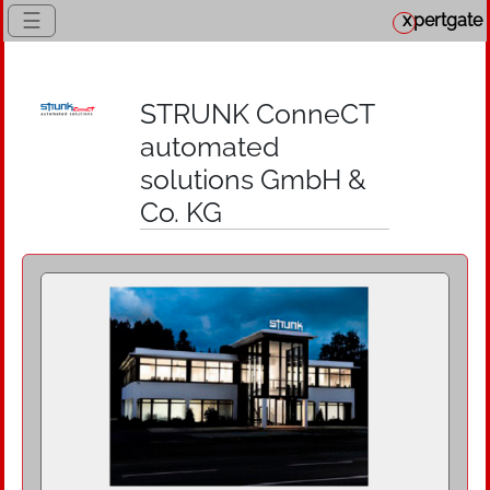
☰
x
pertgate
STRUNK ConneCT
automated
solutions GmbH &
Co. KG