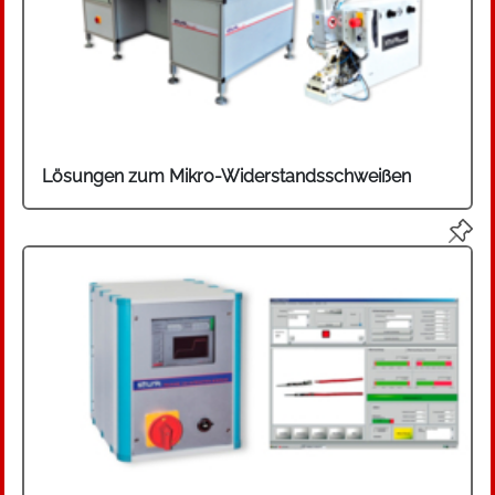
vielen Bereichen, in denen zuverlässige
elektrische Verbindungen gefordert sind.
Typische Produkte sind Automotive-Bordnetze,
Elektronik, Sensoren oder Steuergeräte.
Wichtige Anwenderbranchen sind z. B. die
Automobilzulieferindustrie sowie Hersteller von
Lösungen zum Mikro-Widerstandsschweißen
Elektronik und elektromechanischen Produkten.
Das 1972 gegründete Unternehmen für
Schweißtechnik mit Sitz in Kirchen-Freusburg
begann 1980 mit der Entwicklung von
Datenerfassungssystemen zur
Qualitätskontrolle von Schweißverbindung. Seit
ca. 1986 werden kundenspezifische
Widerstandsschweißmaschinen mit der
zugehörigen Steuerungstechnik gefertigt.
Später wurde das Angebot durch
standardisierte Komponenten ergänzt. Das
Unternehmen ist in Deutschland und auf dem