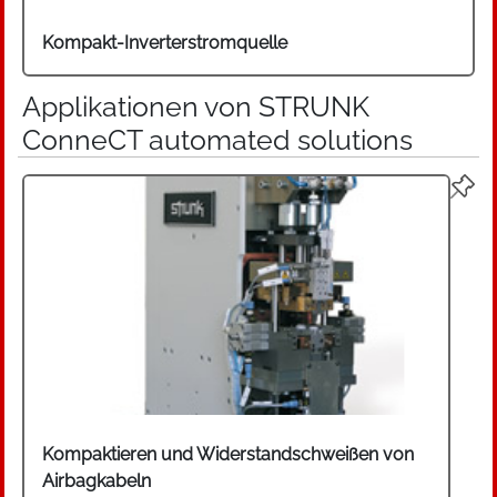
weltweiten Markt tätig, was teilweise über die
Zusammenarbeit mit Vertriebspartner realisiert
Kompakt-Inverterstromquelle
wird.
Applikationen von STRUNK
ConneCT automated solutions
Kompaktieren und Widerstandschweißen von
Airbagkabeln