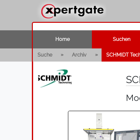
Home
Suchen
»
»
Suche
Archiv
SCHMIDT Tec
SC
Mod