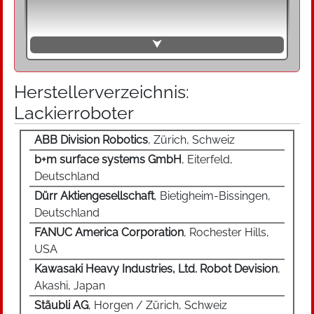
Knickarmroboter zur automatisierten
Handhabung von Farb- und
⮟
Pulverspritzpistolen, die beliebige Bewegungen
einschließlich Kippbewegungen in alle
Richtungen ermöglichen und bezüglich der
Herstellerverzeichnis:
Armgeometrie, Reichweite, Tragkraft,
Lackierroboter
Geschwindigkeit, Programmierung und
Ausrüstung zum Lackieren bzw. Beschichten
ABB Division Robotics
, Zürich, Schweiz
ausgelegt sind. Im Roboterarm können
b+m surface systems GmbH
, Eiterfeld,
zusätzlich z. B. integrierte Medienführungen,
Deutschland
Ventile, Dosierpumpen oder Farbwechsler
Dürr Aktiengesellschaft
, Bietigheim-Bissingen,
integriert sein. Die mögliche Installation des
Deutschland
Roboters auf einer Verfahrachse parallel zur
Förderstrecke gestattet es, eine Karosserie in
FANUC America Corporation
, Rochester Hills,
der Förderbewegung zu beschichten.
USA
Zusätzlich können speziell ausgestattete
Kawasaki Heavy Industries, Ltd. Robot Devision
,
Handhabungsroboter erforderlich sein, um
Akashi, Japan
Karosserieteile wie Türen und Hauben während
Stäubli AG
, Horgen / Zürich, Schweiz