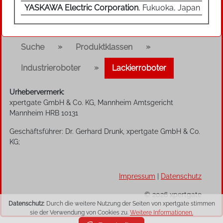
des Lackierprozesses zu öffnen und zu
YASKAWA Electric Corporation
, Fukuoka, Japan
schließen.
Die Programmierung kann über das Teach-in
mit manueller Führung des Roboterarms
»
»
Suche
Produktklassen
erfolgen, wodurch die erforderliche
Bewegungssequenz des Spritzwerkzeugs
»
Industrieroboter
Lackierroboter
abgespeichert und automatisch wiederholt
werden kann.
Urhebervermerk:
xpertgate GmbH & Co. KG, Mannheim Amtsgericht
Mannheim HRB 10131
Funktionsprinzip
Geschäftsführer: Dr. Gerhard Drunk, xpertgate GmbH & Co.
Ein typisches Programmierverfahren für
KG;
Lackierroboter ist das Teach-in, bei dem der
Roboterarm oder ein spezieller
Impressum
|
Datenschutz
Programmierarm manuell für einen
Lackierdurchgang von einem erfahrenen
© 2026 xpertgate
Werker geführt wird. Die gesamte
Datenschutz
: Durch die weitere Nutzung der Seiten von xpertgate stimmen
Bewegungssequenz wird über die integrierten
sie der Verwendung von Cookies zu.
Weitere Informationen.