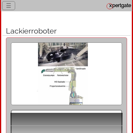
☰
x
pertgate
Lackierroboter
Definition
Lackierroboter sind spezialisierte Vertikal-