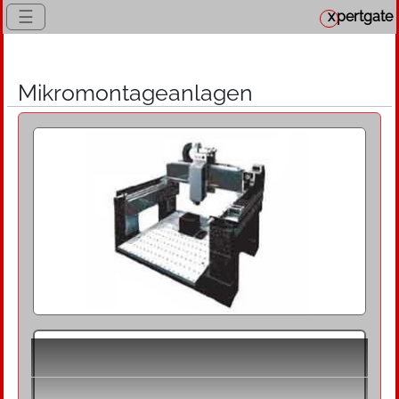
☰
x
pertgate
Mikromontageanlagen
Definition
Mikromontageanlagen sind