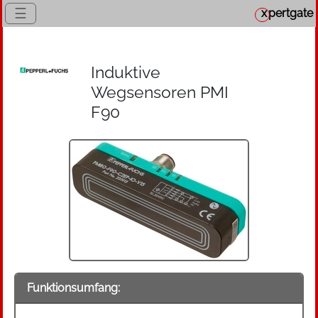
☰
x
pertgate
Induktive
Wegsensoren PMI
F90
Funktionsumfang: