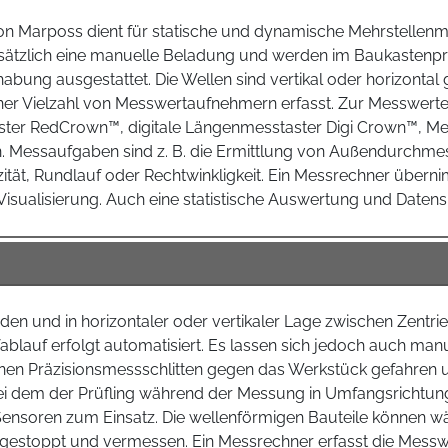
von Marposs dient für statische und dynamische Mehrstellen
sätzlich eine manuelle Beladung und werden im Baukastenprin
ung ausgestattet. Die Wellen sind vertikal oder horizontal 
iner Vielzahl von Messwertaufnehmern erfasst. Zur Messwert
aster RedCrown™, digitale Längenmesstaster Digi Crown™, M
Messaufgaben sind z. B. die Ermittlung von Außendurchmesse
rizität, Rundlauf oder Rechtwinkligkeit. Ein Messrechner über
isualisierung. Auch eine statistische Auswertung und Daten
den und in horizontaler oder vertikaler Lage zwischen Zentri
ablauf erfolgt automatisiert. Es lassen sich jedoch auch man
nen Präzisionsmessschlitten gegen das Werkstück gefahren
 bei dem der Prüfling während der Messung in Umfangsrichtu
nsoren zum Einsatz. Die wellenförmigen Bauteile können wä
estoppt und vermessen. Ein Messrechner erfasst die Messwert