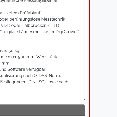
d dynamische Messaufgaben an
tisiertem Prüfablauf
 oder berührungslose Messtechnik
-(LVDT) oder Halbbrücken-(HBT)
 digitale Längenmesstaster Digi Crown™
 max. 50 kg
Länge max. 900 mm, Werkstück-
50 mm
und Software verfügbar
sualisierung nach Q-DAS-Norm,
n Festlegungen (DIN, ISO) sowie nach