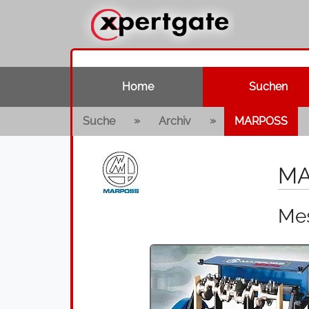
Home
Suchen
»
»
Suche
Archiv
MARPOSS
MA
Mes