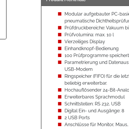
Modular aufgebauter PC-basi
pneumatische Dichtheitsprüf
Prüfdruckbereiche: Vakuum bi
Prüfvolumina: max. 10 l
Vierzeiliges Display
Einhandknopf-Bedienung
100 Prüfprogramme speicherba
Parametrierung und Datenau
USB-Modem
Ringspeicher (FIFO) für die le
beliebig erweiterbar.
Hochauflösender 24-Bit-Anal
Erweiterbares Sprachmodul
Schnittstellen: RS 232, USB
Digital Ein- und Ausgänge: 8
2 USB Ports
Anschlüsse für Monitor, Mau