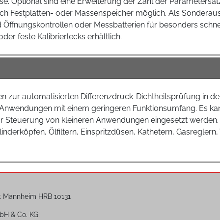
. Optional sind eine Erweiterung der Zahl der Parametersätz
h Festplatten- oder Massenspeicher möglich. Als Sonderau
 Öffnungskontrollen oder Messbatterien für besonders schn
oder feste Kalibrierlecks erhältlich.
zur automatisierten Differenzdruck-Dichtheitsprüfung in d
ise Anwendungen mit einem geringeren Funktionsumfang. Es k
ur Steuerung von kleineren Anwendungen eingesetzt werden. 
nderköpfen, Ölfiltern, Einspritzdüsen, Kathetern, Gasregle
t Mannheim HRB 10131
bH & Co. KG;