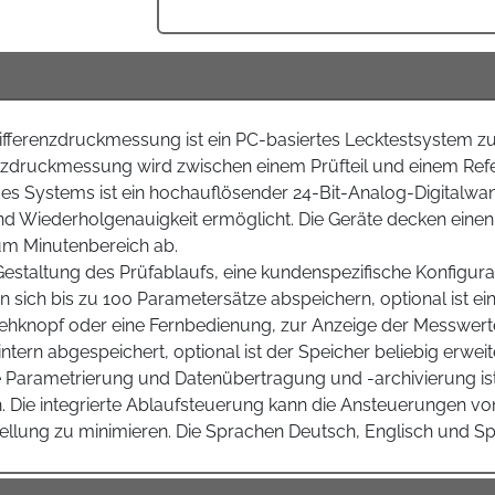
ferenzdruckmessung ist ein PC-basiertes Lecktestsystem zur
nzdruckmessung wird zwischen einem Prüfteil und einem Ref
e des Systems ist ein hochauflösender 24-Bit-Analog-Digitalwa
nd Wiederholgenauigkeit ermöglicht. Die Geräte decken ein
zum Minutenbereich ab.
 Gestaltung des Prüfablaufs, eine kundenspezifische Konfigur
 sich bis zu 100 Parametersätze abspeichern, optional ist ei
ehknopf oder eine Fernbedienung, zur Anzeige der Messwerte b
tern abgespeichert, optional ist der Speicher beliebig erweit
Die Parametrierung und Datenübertragung und -archivierung 
 Die integrierte Ablaufsteuerung kann die Ansteuerungen 
tellung zu minimieren. Die Sprachen Deutsch, Englisch und Span