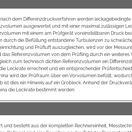
g nach dem Differenzdruckverfahren werden leckagebedingte
nzvolumen ausgewertet und mit einer maximal zulässigen Lec
zvolumen mit einem am Prüfgerät voreinstellbaren Druck be
 Um durch die Befüllung entstandene Turbulenzen zu schwäc
einrichtung und Prüfluft auszugleichen, wird vor der Messung
rd das Referenzvolumen von dem Prüfling durch ein weiteres V
Vergleich zum technisch dichten Referenzvolumen ein Differenz
 die Leckrate errechnet und ein entsprechender Prüfentscheid
a wird der Prüfraum über ein Vorvolumen befüllt, wodurch sic
 ist dies ein Hinweis auf ein Grobleck. Anhand der Druckve
ina die Leckrate bestimmt werden.
rt und besteht aus der kompletten Rechnereinheit, Messtech