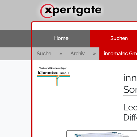
Home
Suchen
»
»
Suche
Archiv
innomatec Gm
in
So
Lec
Dif