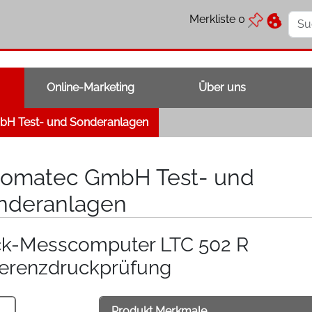
Merkliste
0
Online-Marketing
Über uns
bH Test- und Sonderanlagen
nomatec GmbH Test- und
nderanlagen
k-Messcomputer LTC 502 R
ferenzdruckprüfung
Produkt Merkmale