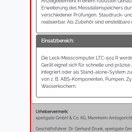
Anzeigeelement in einem robusten Gehäuse
Erweiterung des Messdatenspeichers durc
verschiedener Prüfungen, Staudruck- und
realisierbar. Als Zubehör sind einstellbare 
Einsatzbereich:
Die Leck-Messcomputer LTC-502 R werden 
Gerät eignet sich für schnelle und präz
integriert oder als Stand-alone-System z
von z. B. ABS-Komponenten, Pumpen, Zyli
Wasserkochern.
Urhebervermerk:
xpertgate GmbH & Co. KG, Mannheim Amtsgerich
Geschäftsführer: Dr. Gerhard Drunk, xpertgate Gm