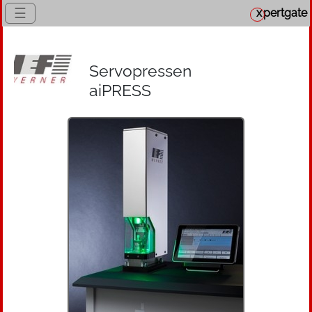
☰
x
pertgate
Servopressen
aiPRESS