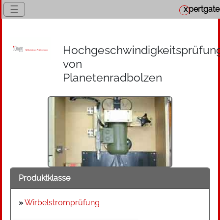
☰
x
pertgate
Hochgeschwindigkeitsprüfun
von
Planetenradbolzen
Produktklasse
»
Wirbelstromprüfung