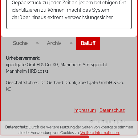
Gepäckstück zu jeder Zeit an jedem beliebigen Ort
identifizieren zu können, macht das System
darüber hinaus extrem verwechslungssicher.
»
»
Suche
Archiv
Balluff
Urhebervermerk:
xpertgate GmbH & Co. KG, Mannheim Amtsgericht
Mannheim HRB 10131
Geschäftsführer: Dr. Gerhard Drunk, xpertgate GmbH & Co.
KG;
Impressum
|
Datenschutz
© 2026 xpertgate
Datenschutz
: Durch die weitere Nutzung der Seiten von xpertgate stimmen
sie der Verwendung von Cookies zu.
Weitere Informationen.