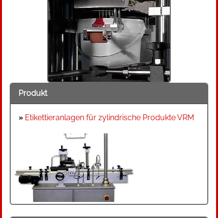
Produkt
»
Etikettieranlagen für zylindrische Produkte VRM